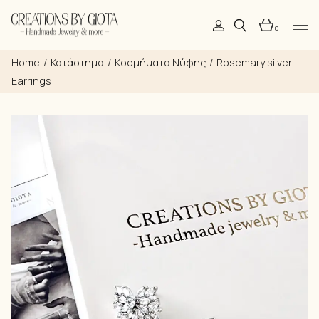
Skip
to
the
0
content
Home
Κατάστημα
Kοσμήματα Νύφης
Rosemary silver
Earrings