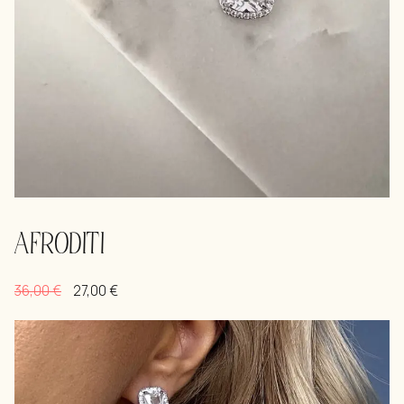
AFRODITI
36,00
€
27,00
€