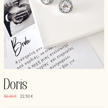
Doris
30,00
€
22,50
€