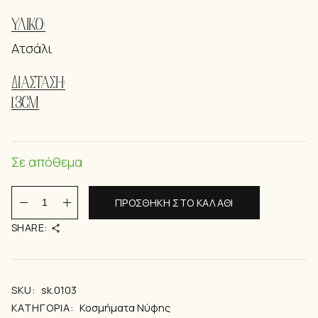
ΥΛΙΚΌ:
Ατσάλι
ΔΙΆΣΤΑΣΗ:
1.3CM
Σε απόθεμα
Doris quantity
ΠΡΟΣΘΉΚΗ ΣΤΟ ΚΑΛΆΘΙ
SHARE:
SKU:
sk.0103
ΚΑΤΗΓΟΡΊΑ:
Kοσμήματα Νύφης