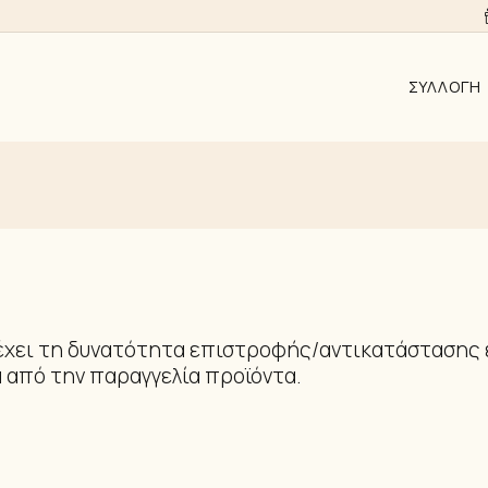
ΣΥΛΛΟΓΉ
ΑΠΟ 10EUR
AYRA
ALMYRA
ΛΑΜΨΗ
ΑΝΑΓΈΝΝΗ
έχει τη δυνατότητα επιστροφής/αντικατάστασης ε
KΟΣΜΉΜΑΤ
 από την παραγγελία προϊόντα.
ΣΚΟΥΛΑΡΊΚ
ΚΟΛΙΈ
ΒΡΑΧΙΌΛΙΑ