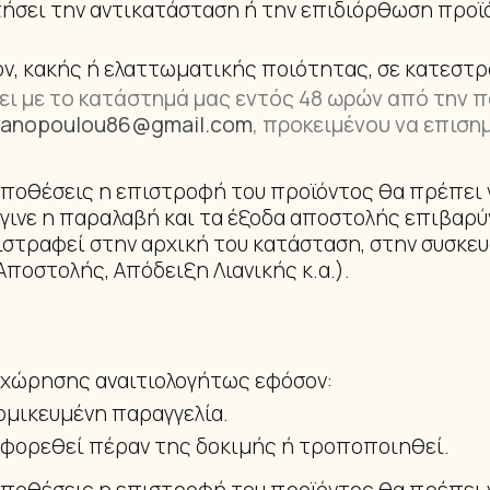
τήσει την αντικατάσταση ή την επιδιόρθωση προϊό
ΒΡΑΧΙΟΛΆΚ
όν, κακής ή ελαττωματικής ποιότητας, σε κατεστ
ι με το κατάστημά μας εντός 48 ωρών από την 
vanopoulou86@gmail.com
, προκειμένου να επισημ
οθέσεις η επιστροφή του προϊόντος θα πρέπει ν
γινε η παραλαβή και τα έξοδα αποστολής επιβαρύν
στραφεί στην αρχική του κατάσταση, στην συσκευ
Αποστολής, Απόδειξη Λιανικής κ.α.).
αχώρησης αναιτιολογήτως εφόσον:
τομικευμένη παραγγελία.
ή φορεθεί πέραν της δοκιμής ή τροποποιηθεί.