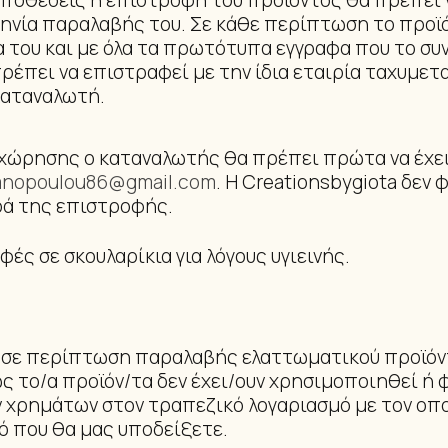
ποθέσεις η επιστροφή του προϊόντος θα πρέπει 
νία παραλαβής του. Σε κάθε περίπτωση το προϊό
 του και με όλα τα πρωτότυπα εγγραφα που το συν
 πρέπει να επιστραφεί με την ίδια εταιρία ταχυμ
καταναλωτή.
χώρησης ο καταναλωτής θα πρέπει πρώτα να έχει 
anopoulou86@gmail.com
. Η Creationsbygiota δεν 
ρά της επιστροφής.
φές σε σκουλαρίκια για λόγους υγιεινής.
σε περίπτωση παραλαβής ελαττωματικού προϊόν
 το/α προϊόν/τα δεν έχει/ουν χρησιμοποιηθεί ή 
ν χρημάτων στον τραπεζικό λογαριασμό με τον οπ
ό που θα μας υποδείξετε.