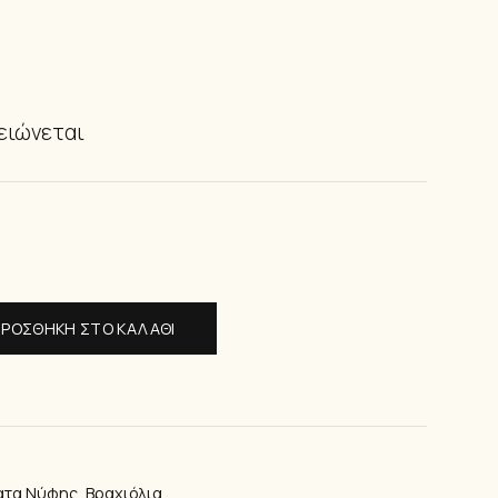
ΙΑ ΠΟΔΙΟΎ
ειώνεται
antity
ΡΟΣΘΉΚΗ ΣΤΟ ΚΑΛΆΘΙ
ατα Νύφης
,
Βραχιόλια