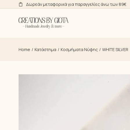
Skip
Δωρεάν μεταφορικά για παραγγελίες άνω των 89€
to
the
content
Home
Κατάστημα
Kοσμήματα Νύφης
WHITE SILVER