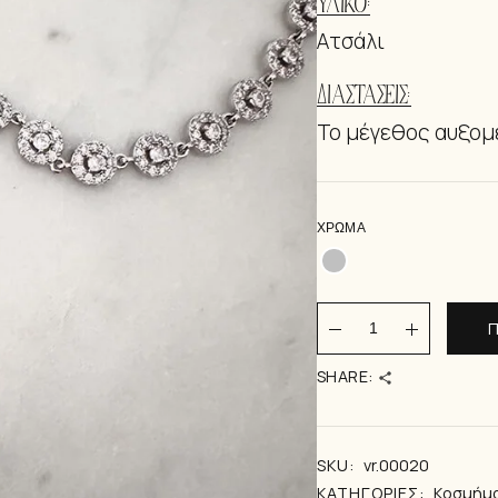
ΥΛΙΚΌ:
ΒΡΑΧΙΟΛΆΚ
Ατσάλι
ΔΙΑΣΤΆΣΕΙΣ:
Το μέγεθος αυξομ
ΧΡΏΜΑ
WHITE SILVER qu
Π
SHARE:
SKU:
vr.00020
ΚΑΤΗΓΟΡΊΕΣ:
Kοσμήμ