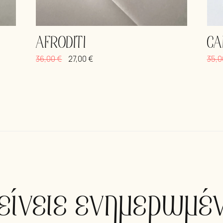
AFRODITI
CA
36,00
€
27,00
€
35,
είνετε ενημερωμέν