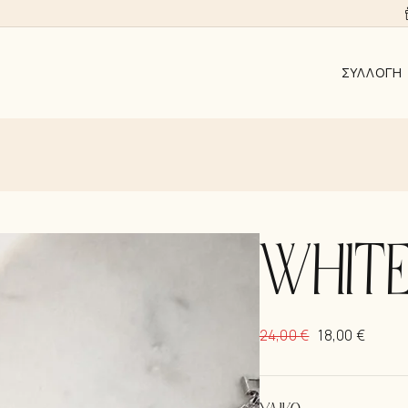
ΣΥΛΛΟΓΉ
ΑΠΟ 10EUR
AYRA
ALMYRA
ΛΑΜΨΗ
WHITE
ΑΝΑΓΈΝΝΗ
KΟΣΜΉΜΑΤ
24,00
€
18,00
€
ΣΚΟΥΛΑΡΊΚ
ΚΟΛΙΈ
ΒΡΑΧΙΌΛΙΑ