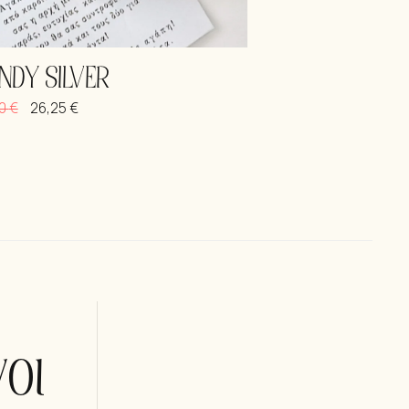
NDY SILVER
00
€
26,25
€
οι