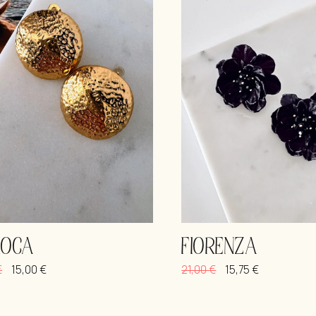
ΒΡΑΧΙΟΛΆΚ
ROCA
FIORENZA
€
15,00
€
21,00
€
15,75
€