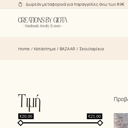
Skip
Δωρεάν μεταφορικά για παραγγελίες άνω των 89€
to
the
content
Home
Κατάστημα
BAZAAR
Σκουλαρίκια
Τιμή
Προβά
€20,00
€21,00