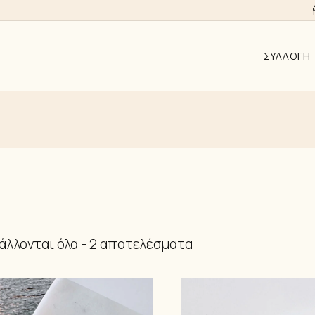
ΣΥΛΛΟΓΉ
ΑΠΟ 10EUR
AYRA
ALMYRA
ΛΑΜΨΗ
ΑΝΑΓΈΝΝΗ
KΟΣΜΉΜΑΤ
Sorted
λλονται όλα - 2 αποτελέσματα
by
ΣΚΟΥΛΑΡΊΚ
latest
ΚΟΛΙΈ
ΒΡΑΧΙΌΛΙΑ