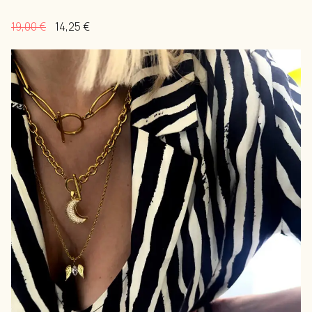
19,00
€
14,25
€