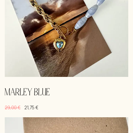
MARLEY BLUE
29,00
€
21,75
€