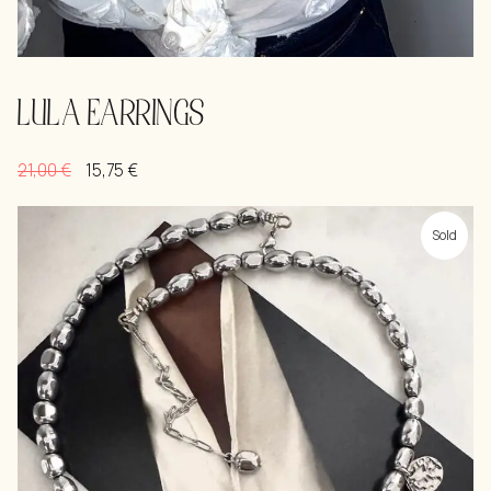
LULA EARRINGS
21,00
€
15,75
€
Sold