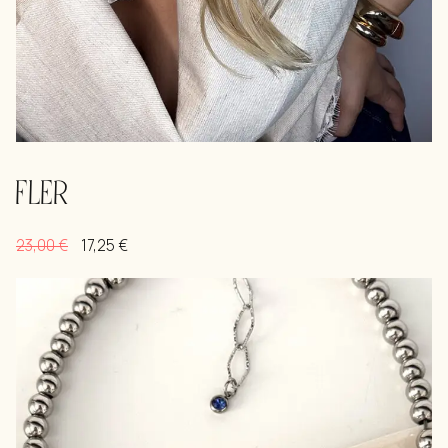
FLER
23,00
€
17,25
€