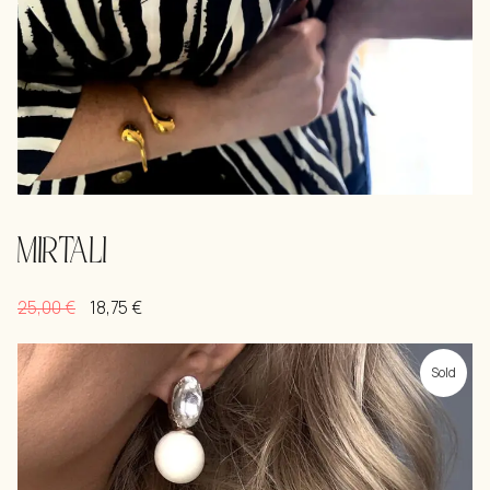
MIRTALI
25,00
€
18,75
€
Sold