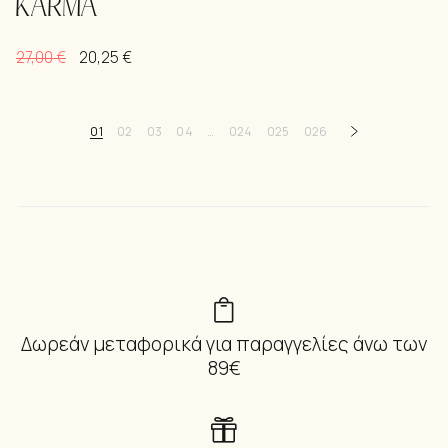
KARMA
27,00
€
20,25
€
01
02
03
04
…
024
025
026
Δωρεάν μεταφορικά για παραγγελίες άνω των
89€