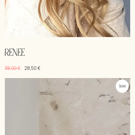
RENEE
38,00
€
28,50
€
Sold