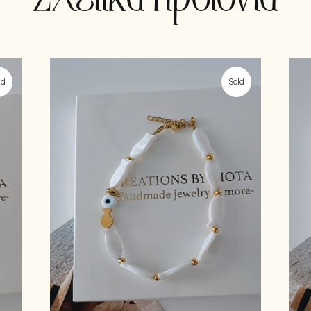
ld
Sold