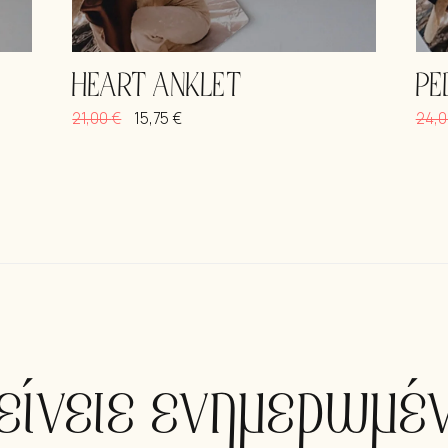
HEART ANKLET
PE
21,00
€
15,75
€
24,
είνετε ενημερωμέν