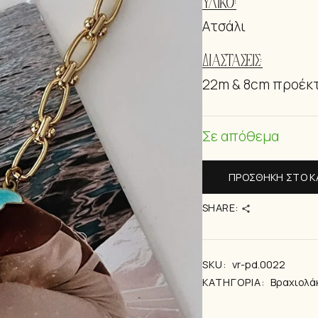
ΥΛΙΚΌ:
ΒΡΑΧΙΟΛΆΚ
Ατσάλι
ΔΙΑΣΤΆΣΕΙΣ:
22m & 8cm προέκ
Σε απόθεμα
ΠΡΟΣΘΉΚΗ ΣΤΟ Κ
SHARE:
SKU:
vr-pd.0022
ΚΑΤΗΓΟΡΊΑ:
Βραχιολά