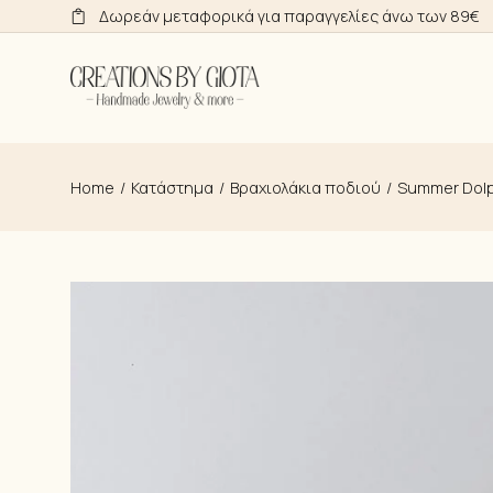
Skip
Δωρεάν μεταφορικά για παραγγελίες άνω των 89€
to
the
content
Home
Κατάστημα
Βραχιολάκια ποδιού
Summer Dolp