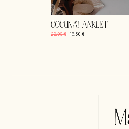
COCUNAT ANKLET
22,00
€
16,50
€
Μ