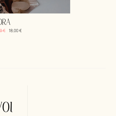
DRA
00
€
18,00
€
οι