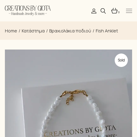
Skip
to
the
0
content
Home
Κατάστημα
Βραχιολάκια ποδιού
Fish Anklet
Sold