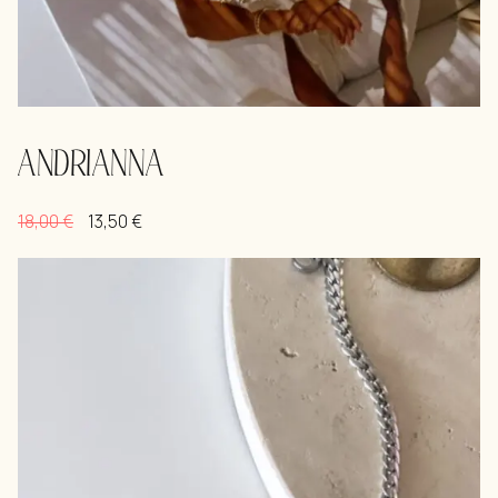
ANDRIANNA
18,00
€
13,50
€