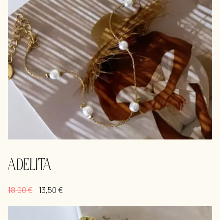
ADELITA
18,00
€
13,50
€