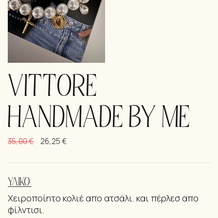
VITTORE
HANDMADE BY ME
35,00
€
26,25
€
ΥΛΙΚΌ:
Χειροποίητο κολιέ απο ατσάλι. και πέρλεσ απο
φίλντισι.