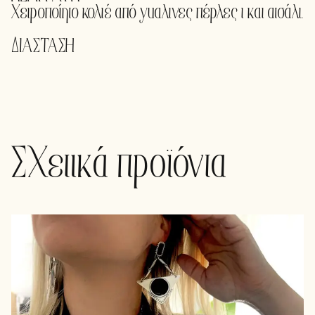
Xειροποίητο κολιέ από γυαλινες πέρλες ι και ατσάλι.
ΔΙΑΣΤΑΣΗ
Σχετικά προϊόντα