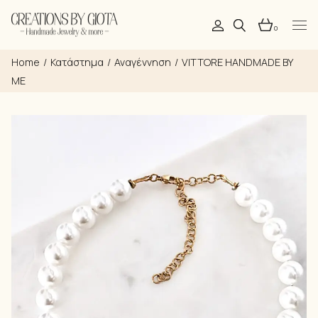
Skip
to
the
0
content
Home
Κατάστημα
Αναγέννηση
VITTORE HANDMADE BY
ME