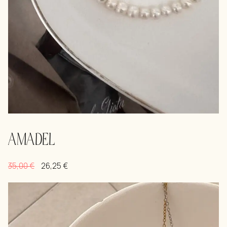
AMADEL
35,00
€
26,25
€