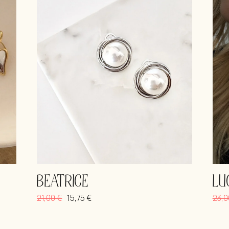
BEATRICE
LU
21,00
€
15,75
€
23,