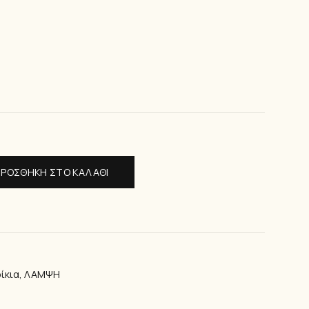
ΙΑ ΠΟΔΙΟΎ
tity
ΡΟΣΘΉΚΗ ΣΤΟ ΚΑΛΆΘΙ
ίκια
,
ΛΑΜΨΗ