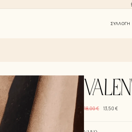
ΣΥΛΛΟΓΉ
ΑΠΟ 10EUR
AYRA
ALMYRA
ΛΑΜΨΗ
VALEN
ΑΝΑΓΈΝΝΗ
KΟΣΜΉΜΑΤ
18,00
€
13,50
€
ΣΚΟΥΛΑΡΊΚ
ΚΟΛΙΈ
ΒΡΑΧΙΌΛΙΑ