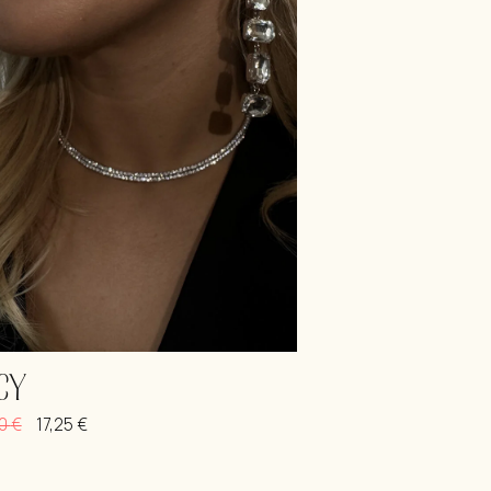
CY
00
€
17,25
€