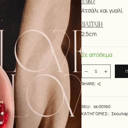
ΥΛΙΚΌ:
ΒΡΑΧΙΟΛΆΚ
Aτσάλι και γυαλί.
ΔΙΆΣΤΑΣΗ:
2,5cm
Σε απόθεμα
VALENTINES quan
Π
SHARE:
SKU:
sk.00160
ΚΑΤΗΓΟΡΊΕΣ:
Σκουλαρ