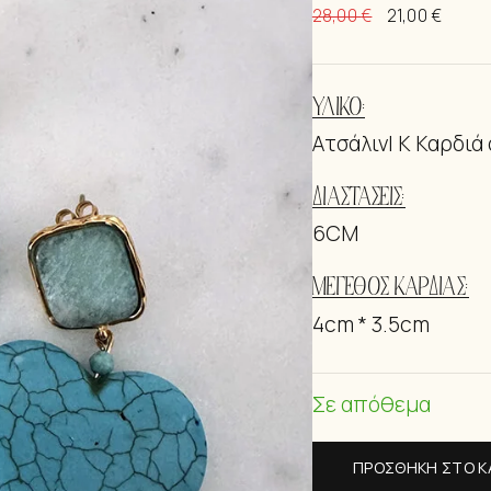
28,00
€
21,00
€
ΒΡΑΧΙΟΛΆΚ
ΥΛΙΚΌ:
ΑτσάλινI K Καρδι
ΔΙΑΣΤΆΣΕΙΣ:
6CM
ΜΈΓΕΘΟΣ ΚΑΡΔΙΆΣ:
4cm * 3.5cm
Σε απόθεμα
ΠΡΟΣΘΉΚΗ ΣΤΟ Κ