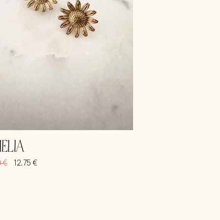
ELIA
0
€
12,75
€