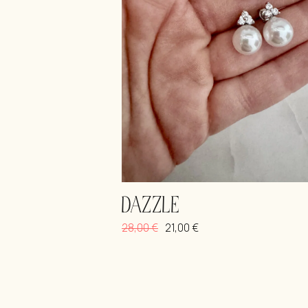
DAZZLE
28,00
€
21,00
€