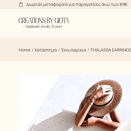
Skip
Δωρεάν μεταφορικά για παραγγελίες άνω των 89€
to
the
content
Home
Κατάστημα
Σκουλαρίκια
THALASSA EARRING