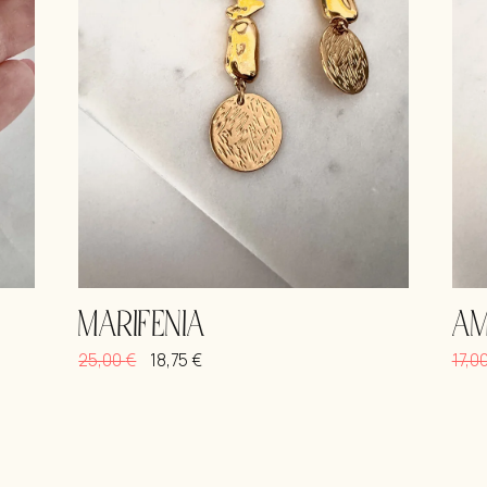
MARIFENIA
AM
25,00
€
18,75
€
17,0