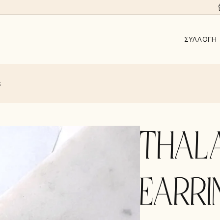
ΣΥΛΛΟΓΉ
ΑΠΟ 10EUR
S
AYRA
ALMYRA
ΛΑΜΨΗ
THAL
ΑΝΑΓΈΝΝΗ
KΟΣΜΉΜΑΤ
EARRI
ΣΚΟΥΛΑΡΊΚ
ΚΟΛΙΈ
ΒΡΑΧΙΌΛΙΑ