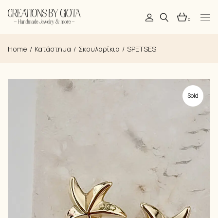
Skip
to
the
0
content
Home
Κατάστημα
Σκουλαρίκια
SPETSES
Sold