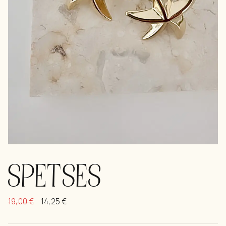
SPETSES
19,00
€
14,25
€