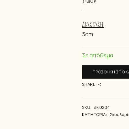
ΥΛΙΚΌ:
ΒΡΑΧΙΟΛΆΚ
–
ΔΙΑΣΤΆΣΗ:
5cm
Σε απόθεμα
ΠΡΟΣΘΉΚΗ ΣΤΟ Κ
SHARE:
SKU:
sk.0204
ΚΑΤΗΓΟΡΊΑ:
Σκουλαρί