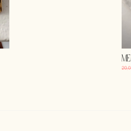
ME
20,