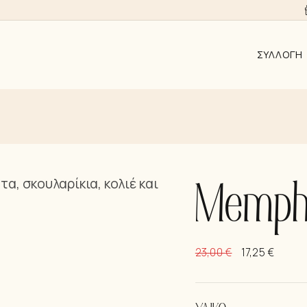
ΣΥΛΛΟΓΉ
ΑΠΟ 10EUR
AYRA
ALMYRA
ΛΑΜΨΗ
Memph
ΑΝΑΓΈΝΝΗ
KΟΣΜΉΜΑΤ
23,00
€
17,25
€
ΣΚΟΥΛΑΡΊΚ
ΚΟΛΙΈ
ΒΡΑΧΙΌΛΙΑ