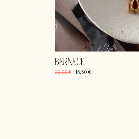
BERNECE
22,00
€
16,50
€