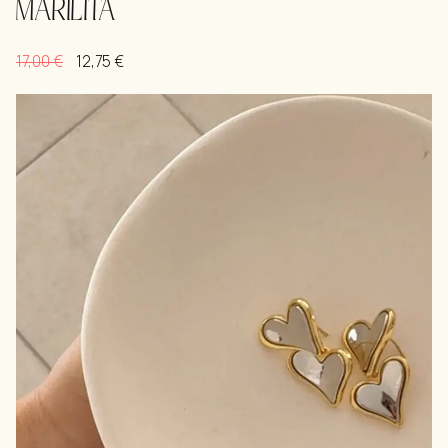
MARILITA
17,00
€
12,75
€