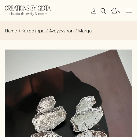
Skip
to
the
0
content
Home
Κατάστημα
Αναγέννηση
Marga