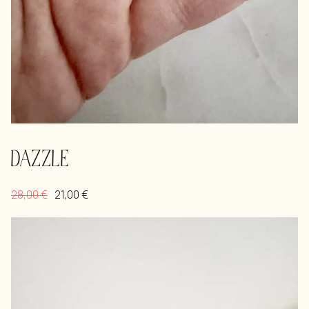
DAZZLE
28,00
€
21,00
€