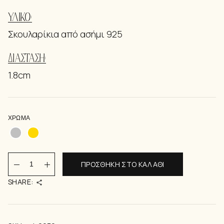
ΥΛΙΚΌ:
Σκουλαρίκια από ασήμι 925
ΔΙΆΣΤΑΣΗ:
1.8cm
ΧΡΏΜΑ
Bianca Crystal quantity
ΠΡΟΣΘΉΚΗ ΣΤΟ ΚΑΛΆΘΙ
SHARE: