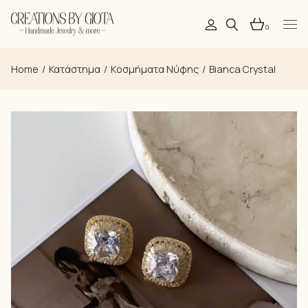
Skip
to
the
0
content
Home
Κατάστημα
Kοσμήματα Νύφης
Bianca Crystal