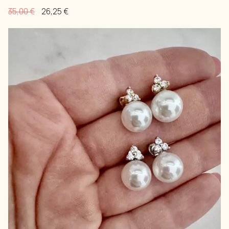
35,00
€
26,25
€