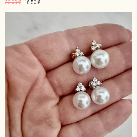
22,00
€
16,50
€