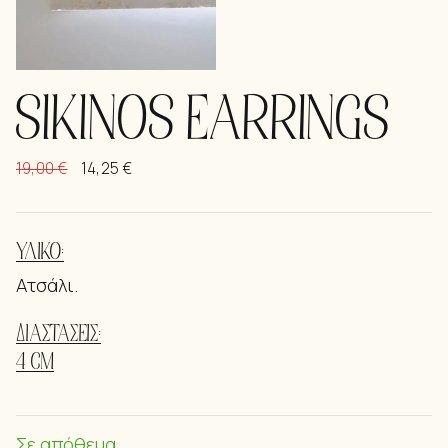
SIKINOS EARRINGS
19,00
€
14,25
€
ΥΛΙΚΌ:
Ατσάλι.
ΔΙΑΣΤΆΣΕΙΣ:
4 CM
Σε απόθεμα