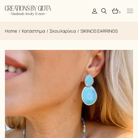
Skip
to
the
0
content
Home
Κατάστημα
Σκουλαρίκια
SIKINOS EARRINGS