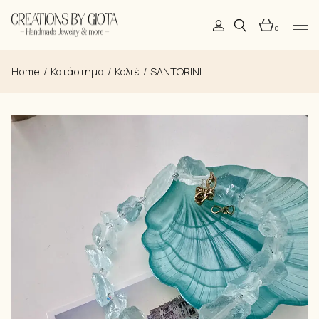
Skip
to
the
0
content
Home
Κατάστημα
Κολιέ
SANTORINI