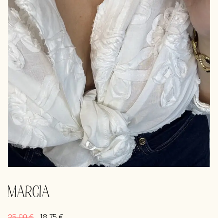
MARCIA
25,00
€
18,75
€