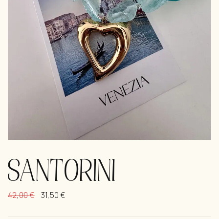
SANTORINI
42,00
€
31,50
€