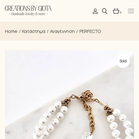
Skip
to
the
0
content
Home
Κατάστημα
Αναγέννηση
PERFECTO
Sold