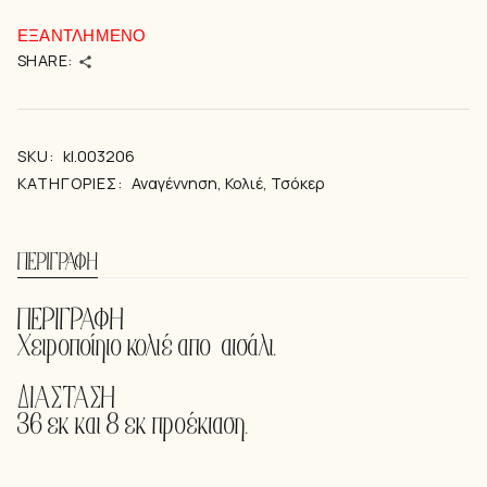
ΕΞΑΝΤΛΗΜΈΝΟ
SHARE:
SKU:
kl.003206
ΚΑΤΗΓΟΡΊΕΣ:
Αναγέννηση
,
Κολιέ
,
Τσόκερ
ΠΕΡΙΓΡΑΦΉ
ΠΕΡΙΓΡΑΦΗ
Xειροποίητο κολιέ απo ατσάλι.
ΔΙΑΣΤΑΣΗ
36 εκ και 8 εκ προέκταση.