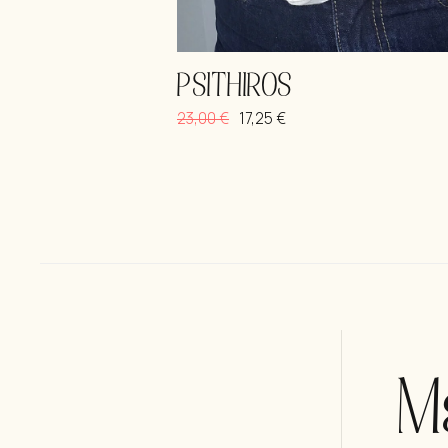
PSITHIROS
23,00
€
17,25
€
Μ