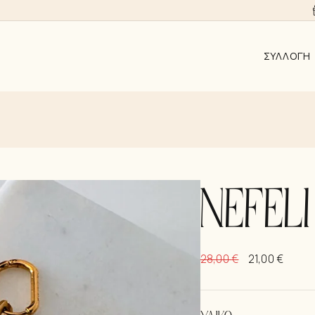
ΣΥΛΛΟΓΉ
ΑΠΟ 10EUR
AYRA
ALMYRA
ΛΑΜΨΗ
NEFEL
ΑΝΑΓΈΝΝΗ
KΟΣΜΉΜΑΤ
28,00
€
21,00
€
ΣΚΟΥΛΑΡΊΚ
ΚΟΛΙΈ
ΒΡΑΧΙΌΛΙΑ