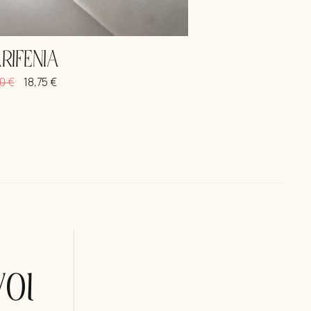
RIFENIA
00
€
18,75
€
οι