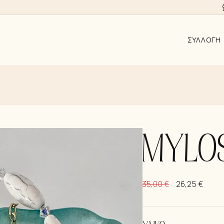
ΣΥΛΛΟΓΉ
ΑΠΟ 10EUR
AYRA
ALMYRA
ΛΑΜΨΗ
MYLO
ΑΝΑΓΈΝΝΗ
KΟΣΜΉΜΑΤ
35,00
€
26,25
€
ΣΚΟΥΛΑΡΊΚ
ΚΟΛΙΈ
ΒΡΑΧΙΌΛΙΑ