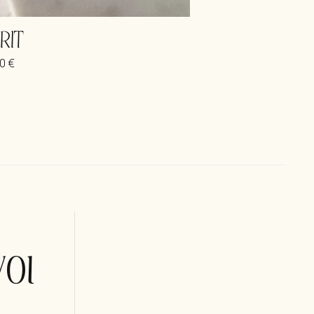
IRIT
00
€
οι