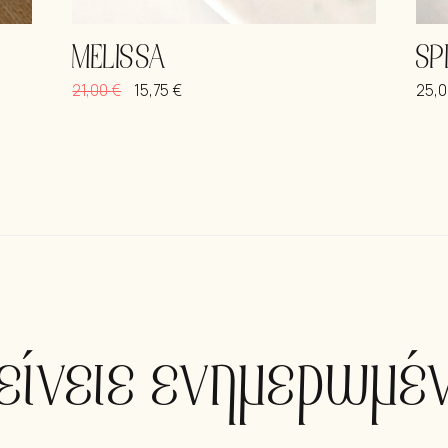
MELISSA
SP
21,00
€
15,75
€
25,
είνετε ενημερωμέν