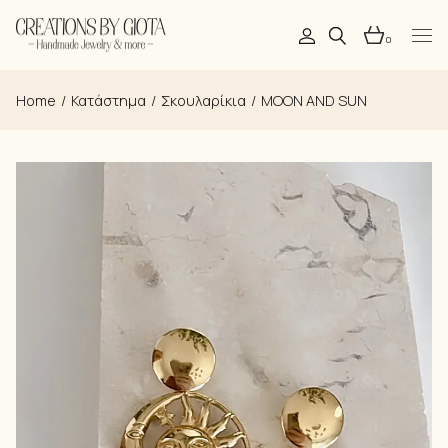
Skip
to
the
0
content
Home
Κατάστημα
Σκουλαρίκια
MOON AND SUN