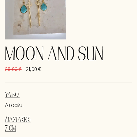
MOON AND SUN
28,00
€
21,00
€
ΥΛΙΚΌ:
Ατσάλι.
ΔΙΑΣΤΆΣΕΙΣ:
7 CM