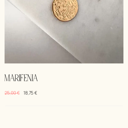
MARIFENIA
25,00
€
18,75
€