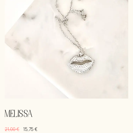
MELISSA
21,00
€
15,75
€