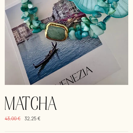
MATCHA
43,00
€
32,25
€