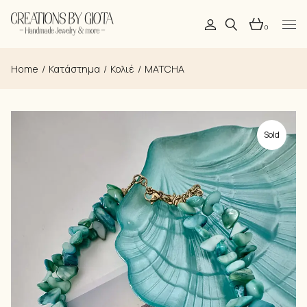
Skip
to
the
0
content
Home
Κατάστημα
Κολιέ
MATCHA
Sold