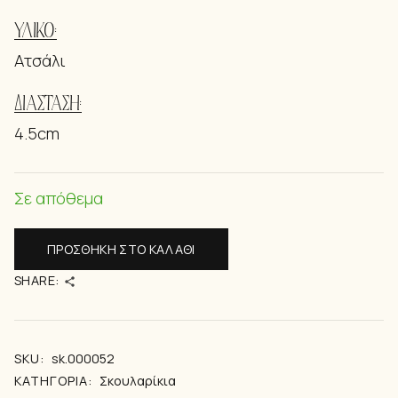
ΥΛΙΚΌ:
Ατσάλι
ΔΙΆΣΤΑΣΗ:
4.5cm
Σε απόθεμα
ΠΡΟΣΘΉΚΗ ΣΤΟ ΚΑΛΆΘΙ
SHARE:
SKU:
sk.000052
ΚΑΤΗΓΟΡΊΑ:
Σκουλαρίκια