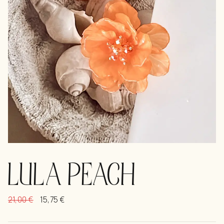
LULA PEACH
21,00
€
15,75
€