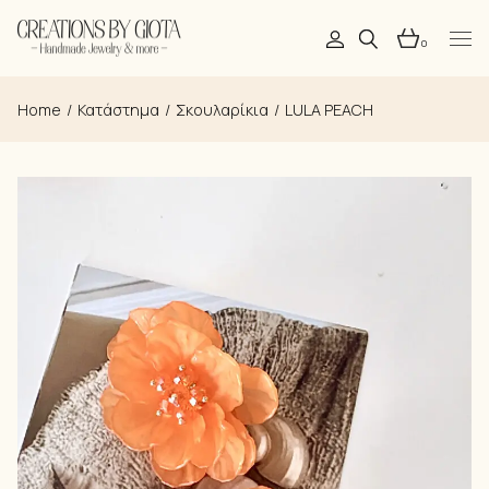
Skip
to
the
0
content
Home
Κατάστημα
Σκουλαρίκια
LULA PEACH