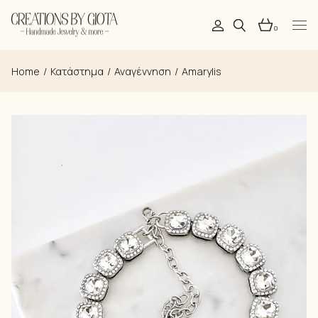
Skip
to
the
0
content
Home
Κατάστημα
Αναγέννηση
Amarylis