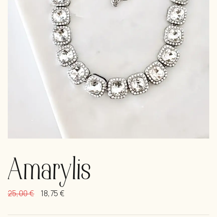
Amarylis
25,00
€
18,75
€