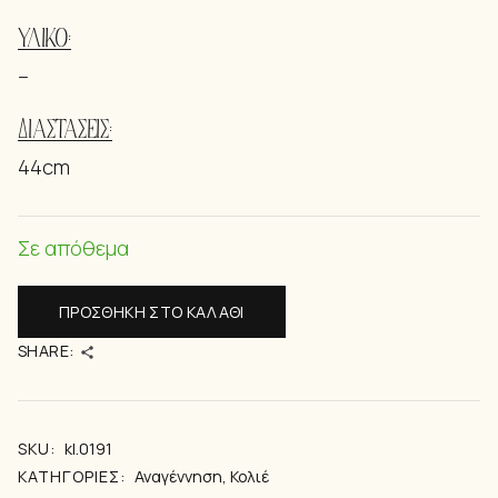
ΥΛΙΚΌ:
–
ΔΙΑΣΤΑΣΕΙΣ:
44cm
Σε απόθεμα
ΠΡΟΣΘΉΚΗ ΣΤΟ ΚΑΛΆΘΙ
SHARE:
SKU:
kl.0191
ΚΑΤΗΓΟΡΊΕΣ:
Αναγέννηση
,
Κολιέ