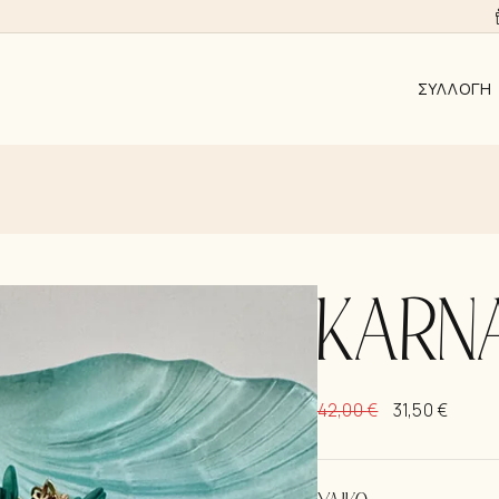
ΣΥΛΛΟΓΉ
ΑΠΟ 10EUR
AYRA
ALMYRA
ΛΑΜΨΗ
KARN
ΑΝΑΓΈΝΝΗ
KΟΣΜΉΜΑΤ
42,00
€
31,50
€
ΣΚΟΥΛΑΡΊΚ
ΚΟΛΙΈ
ΒΡΑΧΙΌΛΙΑ