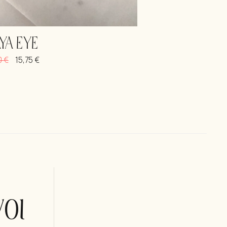
YA EYE
0
€
15,75
€
οι