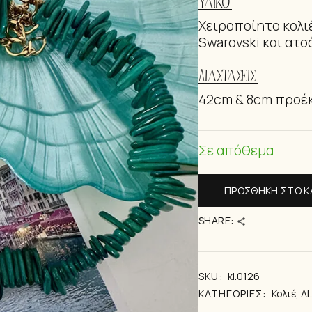
ΥΛΙΚΌ:
ΒΡΑΧΙΟΛΆΚ
Χειροποίητο κολι
Swarovski και ατσ
ΔΙΑΣΤΆΣΕΙΣ:
42cm & 8cm προέ
Σε απόθεμα
ΠΡΟΣΘΉΚΗ ΣΤΟ Κ
SHARE:
SKU:
kl.0126
ΚΑΤΗΓΟΡΊΕΣ:
Κολιέ
,
A