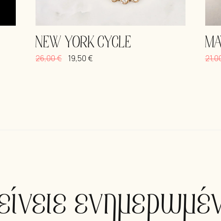
NEW YORK CYCLE
MA
26,00
€
19,50
€
21,0
είνετε ενημερωμέν