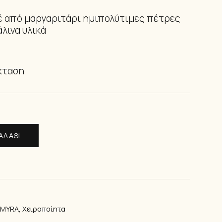
ΙΑ ΠΟΔΙΟΎ
έ από μαργαριτάρι ημιπολύτιμες πέτρες
άλινα υλικά
κταση
ΑΛΆΘΙ
LMYRA
,
Χειροποίητα