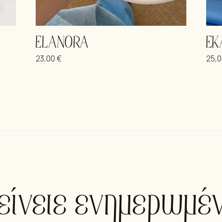
ELANORA
EK
23,00
€
25,
είνετε ενημερωμέν