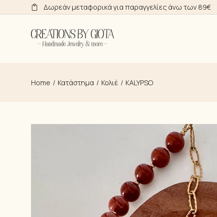
Skip
Δωρεάν μεταφορικά για παραγγελίες άνω των 89€
to
the
content
Home
Κατάστημα
Κολιέ
KALYPSO