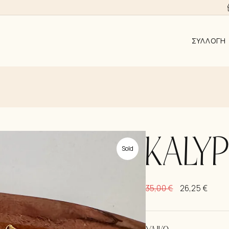
ΣΥΛΛΟΓΉ
ΑΠΟ 10EUR
AYRA
ALMYRA
ΛΑΜΨΗ
KALY
Sold
ΑΝΑΓΈΝΝΗ
KΟΣΜΉΜΑΤ
35,00
€
26,25
€
ΣΚΟΥΛΑΡΊΚ
ΚΟΛΙΈ
ΒΡΑΧΙΌΛΙΑ