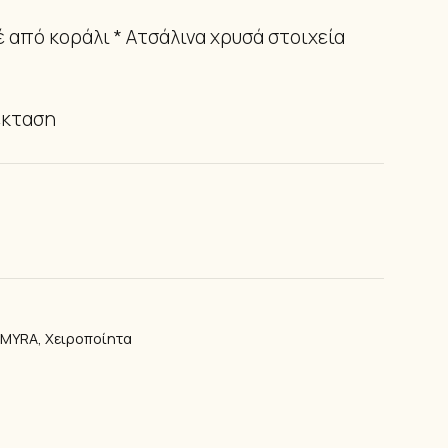
ΙΑ ΠΟΔΙΟΎ
 από κοράλι * Ατσάλινα χρυσά στοιχεία
έκταση
LMYRA
,
Χειροποίητα