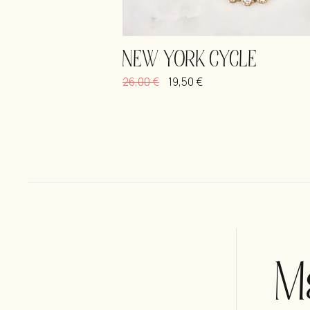
NEW YORK CYCLE
26,00
€
19,50
€
Μ