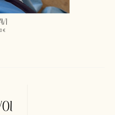
AVI
00
€
οι