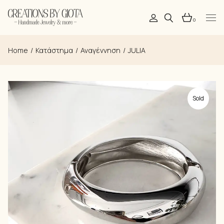
Skip
to
the
0
content
Home
Κατάστημα
Αναγέννηση
JULIA
Sold