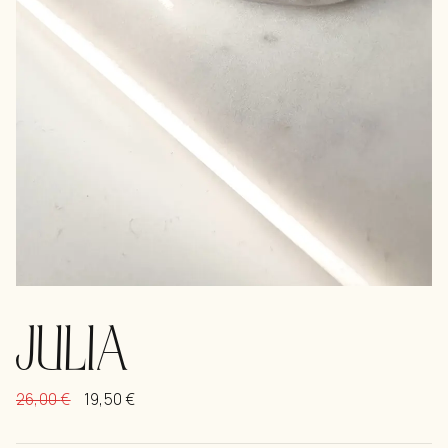
JULIA
26,00
€
19,50
€