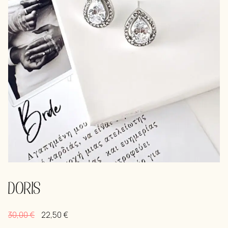
DORIS
30,00
€
22,50
€