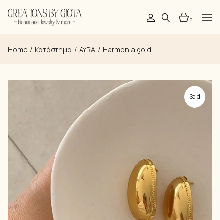
Skip
to
the
0
content
Home
Κατάστημα
AYRA
Harmonia gold
Sold