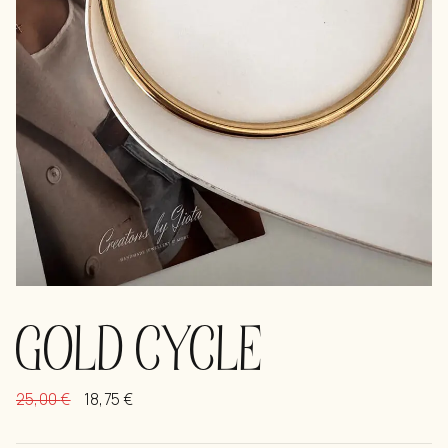
GOLD CYCLE
25,00
€
18,75
€