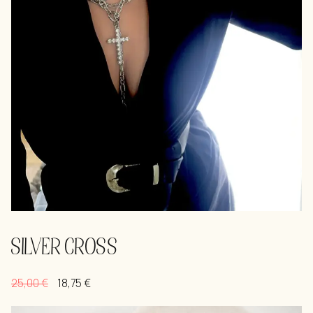
SILVER CROSS
25,00
€
18,75
€