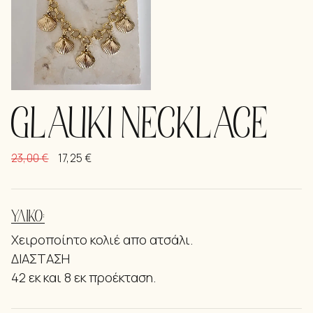
GLAUKI NECKLACE
23,00
€
17,25
€
ΥΛΙΚΌ:
Χειροποίητο κολιέ απο ατσάλι.
ΔΙΑΣΤΑΣΗ
42 εκ και 8 εκ προέκταση.