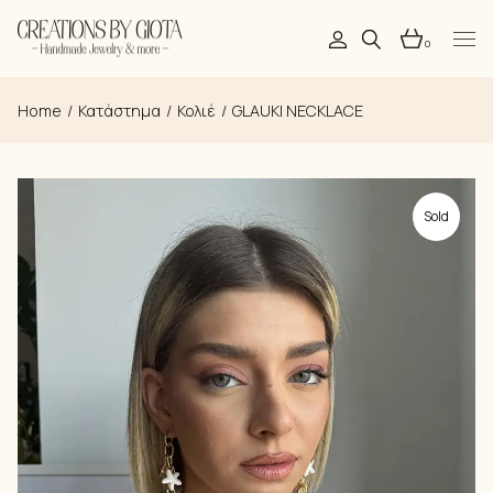
Skip
to
the
0
content
Home
Κατάστημα
Κολιέ
GLAUKI NECKLACE
Sold