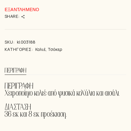
ΕΞΑΝΤΛΗΜΈΝΟ
SHARE:
SKU:
kl.003188
ΚΑΤΗΓΟΡΊΕΣ:
Κολιέ
,
Τσόκερ
ΠΕΡΙΓΡΑΦΉ
ΠΕΡΙΓΡΑΦΗ
Xειροποίητο κολιέ από φυσικά κοχύλια και ατσάλι.
ΔΙΑΣΤΑΣΗ
36 εκ και 8 εκ προέκταση.