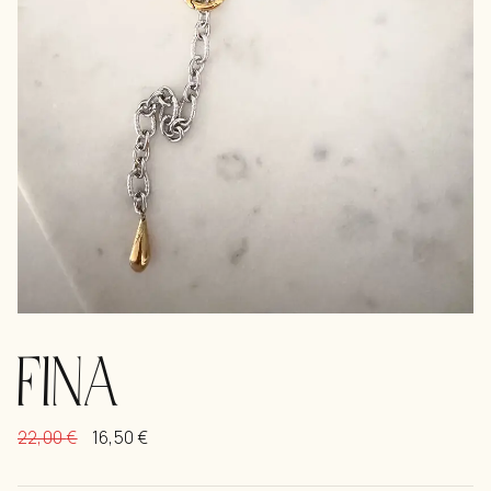
FINA
22,00
€
16,50
€