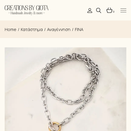
Skip
to
the
0
content
Home
Κατάστημα
Αναγέννηση
FINA