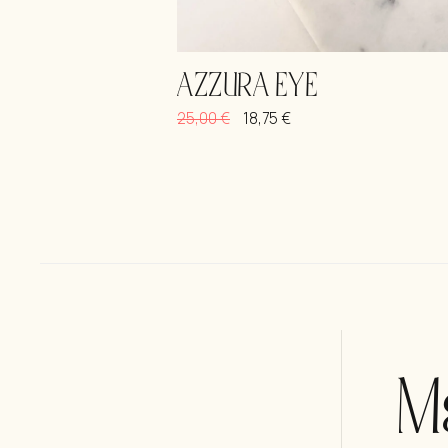
AZZURA EYE
25,00
€
18,75
€
Μ