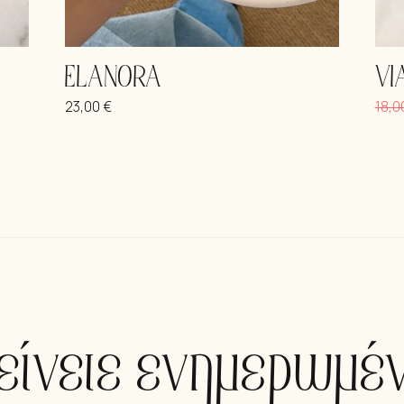
ELANORA
VI
23,00
€
18,0
είνετε ενημερωμέν