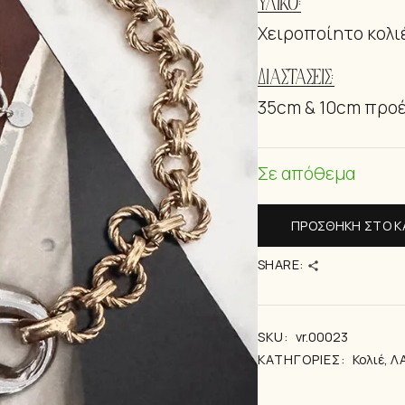
ΥΛΙΚΌ:
ΒΡΑΧΙΟΛΆΚ
Χειροποίητο κολι
ΔΙΑΣΤΆΣΕΙΣ:
35cm & 10cm προ
Σε απόθεμα
ΠΡΟΣΘΉΚΗ ΣΤΟ Κ
SHARE:
SKU:
vr.00023
ΚΑΤΗΓΟΡΊΕΣ:
Κολιέ
,
Λ