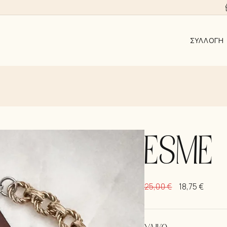
ΣΥΛΛΟΓΉ
ΑΠΟ 10EUR
AYRA
ALMYRA
ΛΑΜΨΗ
ESME
ΑΝΑΓΈΝΝΗ
KΟΣΜΉΜΑΤ
25,00
€
18,75
€
ΣΚΟΥΛΑΡΊΚ
ΚΟΛΙΈ
ΒΡΑΧΙΌΛΙΑ