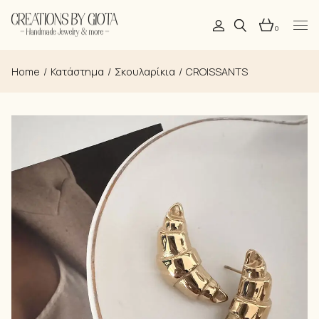
Skip
to
the
0
content
Home
Κατάστημα
Σκουλαρίκια
CROISSANTS