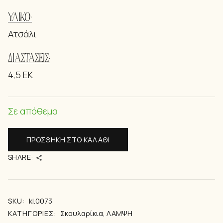
ΥΛΙΚΌ:
Ατσάλι
ΔΙΑΣΤΆΣΕΙΣ:
4,5 EK
Σε απόθεμα
ΠΡΟΣΘΉΚΗ ΣΤΟ ΚΑΛΆΘΙ
SHARE:
SKU:
kl.0073
ΚΑΤΗΓΟΡΊΕΣ:
Σκουλαρίκια
,
ΛΑΜΨΗ