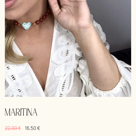
MARITINA
22,00
€
16,50
€