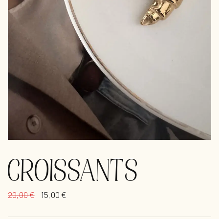
CROISSANTS
20,00
€
15,00
€