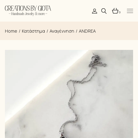
Skip
to
the
0
content
Home
Κατάστημα
Αναγέννηση
ANDREA