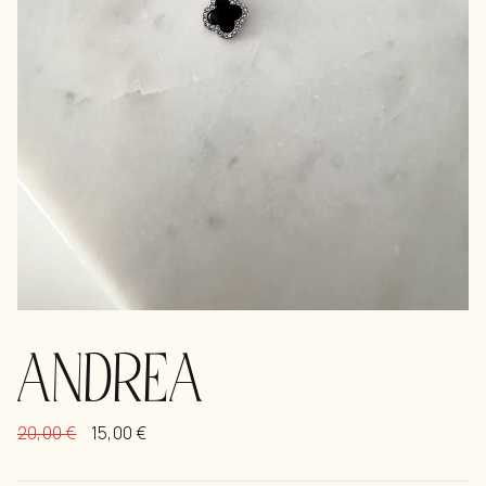
ANDREA
20,00
€
15,00
€