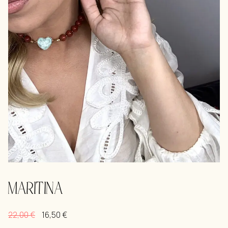
MARITINA
22,00
€
16,50
€