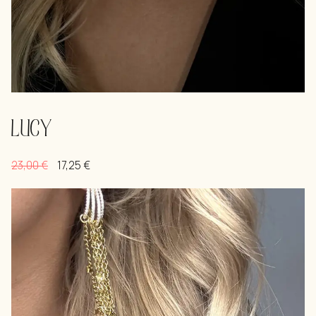
LUCY
23,00
€
17,25
€