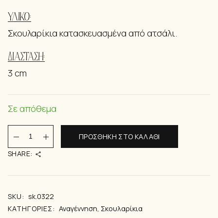
ΥΛΙΚΌ:
Σκουλαρίκια κατασκευασμένα από ατσάλι.
ΔΙΑΣΤΆΣΗ:
3 cm
Σε απόθεμα
Alina grey quantity
ΠΡΟΣΘΉΚΗ ΣΤΟ ΚΑΛΆΘΙ
SHARE:
SKU:
sk.0322
ΚΑΤΗΓΟΡΊΕΣ:
Αναγέννηση
,
Σκουλαρίκια