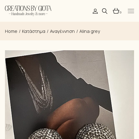
Skip
to
the
0
content
Home
Κατάστημα
Αναγέννηση
Alina grey