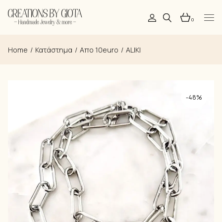
Skip
to
the
0
content
Home
Κατάστημα
Απο 10euro
ALIKI
-48%