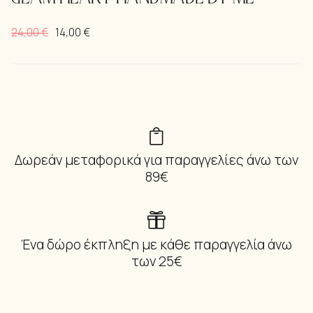
24,00
€
14,00
€
Original
Η
price
τρέχουσα
was:
τιμή
24,00 €.
είναι:
14,00 €.
Δωρεάν μεταφορικά για παραγγελίες άνω των
89€
Ένα δώρο έκπληξη με κάθε παραγγελία άνω
των 25€